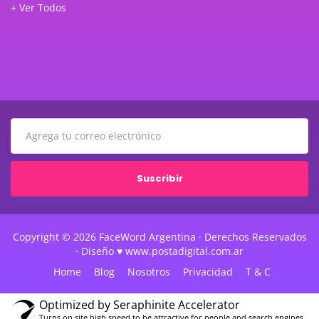
+ Ver Todos
Suscribir
Copyright © 2026 FaceWord Argentina · Derechos Reservados
· Diseño ♥ www.postadigital.com.ar
Home
Blog
Nosotros
Privacidad
T & C
Optimized by Seraphinite Accelerator
Turns on site high speed to be attractive for people and search engines.