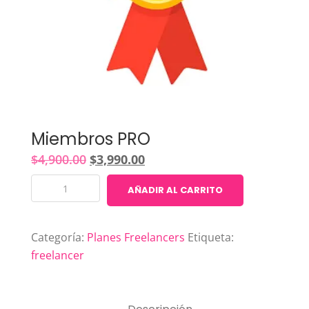
Miembros PRO
El
El
$
4,900.00
$
3,990.00
precio
precio
Miembros
original
AÑADIR AL CARRITO
actual
PRO
era:
es:
cantidad
$4,900.00.
$3,990.00.
Categoría:
Planes Freelancers
Etiqueta:
freelancer