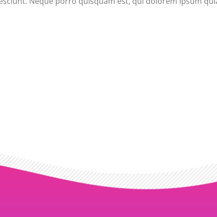
esciunt. Neque porro quisquam est, qui dolorem ipsum quia