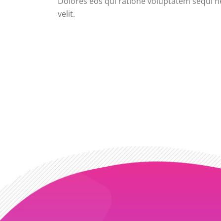
Dolores eos qui ratione voluptatem sequi n
velit.