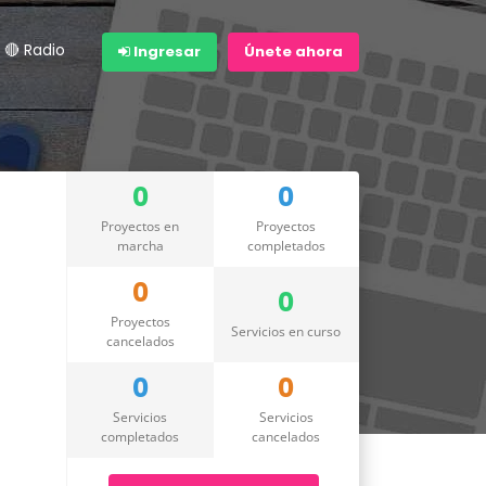
🔴 Radio
Ingresar
Únete ahora
0
0
Proyectos en
Proyectos
marcha
completados
0
0
Proyectos
Servicios en curso
cancelados
0
0
Servicios
Servicios
completados
cancelados