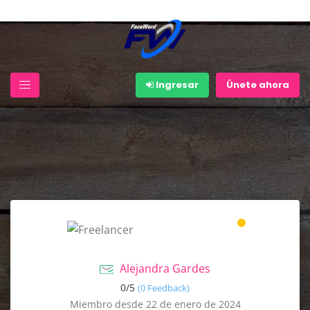
Ingresar
Únete ahora
Alejandra Gardes
0/
5
(0 Feedback)
Miembro desde 22 de enero de 2024