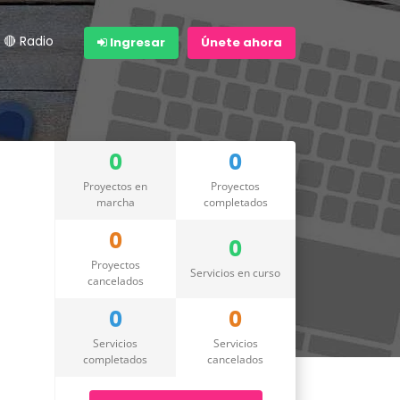
🔴 Radio
Ingresar
Únete ahora
0
0
Proyectos en
Proyectos
marcha
completados
0
0
Proyectos
Servicios en curso
cancelados
0
0
Servicios
Servicios
completados
cancelados