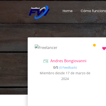
Home
Cómo funcion
Andres Bongiovanni
0/
5
(0 Feedback)
Miembro desde 17 de marzo de
2024