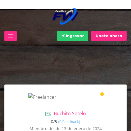
Ingresar
Únete ahora
Buchito Sotelo
0/
5
(0 Feedback)
Miembro desde 13 de enero de 2024