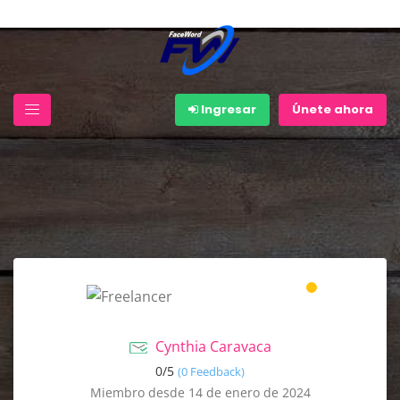
Ingresar
Únete ahora
Cynthia Caravaca
0/
5
(0 Feedback)
Miembro desde 14 de enero de 2024