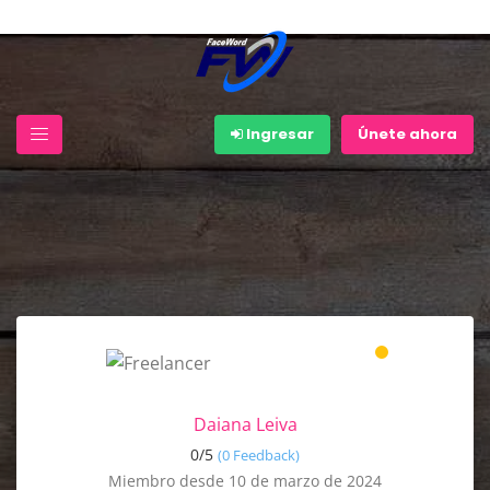
Ingresar
Únete ahora
Daiana Leiva
0/
5
(0 Feedback)
Miembro desde 10 de marzo de 2024