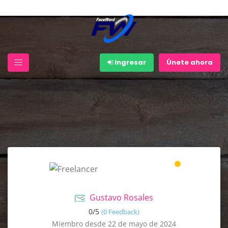
Ingresar
Únete ahora
Gustavo Rosales
0/
5
(0 Feedback)
Miembro desde 22 de mayo de 2024