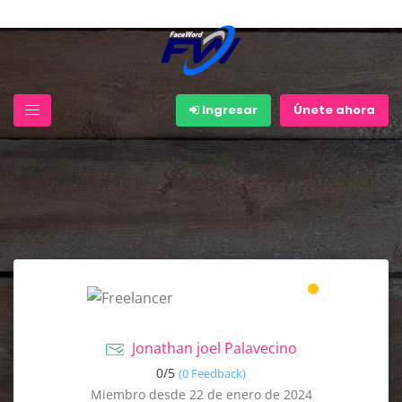
Ingresar
Únete ahora
Jonathan joel Palavecino
0/
5
(0 Feedback)
Miembro desde 22 de enero de 2024