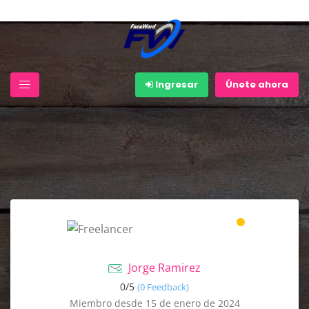
Ingresar
Únete ahora
Jorge Ramirez
0/
5
(0 Feedback)
Miembro desde 15 de enero de 2024