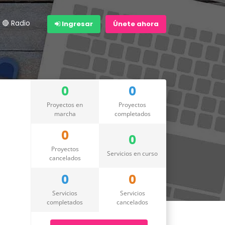
🔴 Radio
Ingresar
Únete ahora
0
0
Proyectos en
Proyectos
marcha
completados
0
0
Proyectos
Servicios en curso
cancelados
0
0
Servicios
Servicios
completados
cancelados