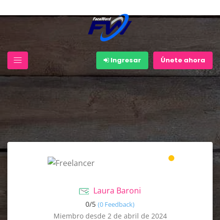
Ingresar
Únete ahora
Laura Baroni
0/
5
(0 Feedback)
Miembro desde 2 de abril de 2024