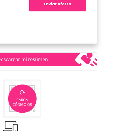
Enviar oferta
escargar mi resúmen
CARGA
CÓDIGO QR