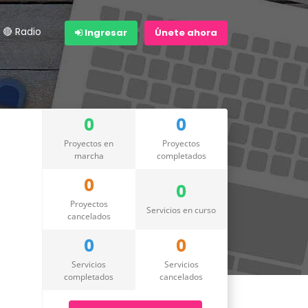
🔴 Radio
Ingresar
Únete ahora
0
0
Proyectos en
Proyectos
marcha
completados
0
0
Proyectos
Servicios en curso
cancelados
0
0
Servicios
Servicios
completados
cancelados