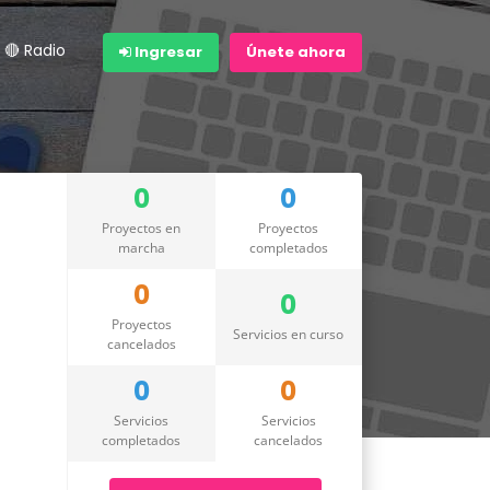
🔴 Radio
Ingresar
Únete ahora
0
0
Proyectos en
Proyectos
marcha
completados
0
0
Proyectos
Servicios en curso
cancelados
0
0
Servicios
Servicios
completados
cancelados