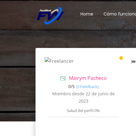
Home
Cómo funcion
Mairym Pacheco
0/
5
(0 Feedback)
Miembro desde 22 de junio de
2023
Salud del perfil
0%