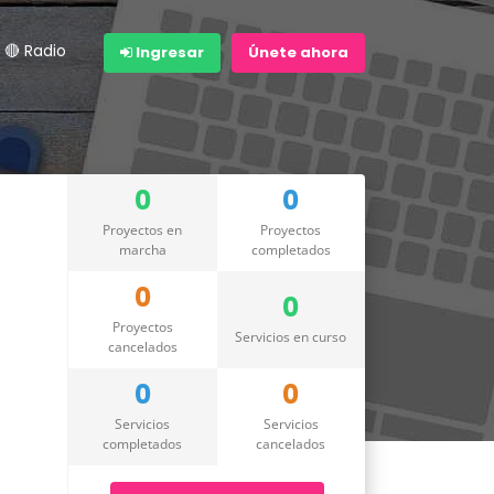
🔴 Radio
Ingresar
Únete ahora
0
0
Proyectos en
Proyectos
marcha
completados
0
0
Proyectos
Servicios en curso
cancelados
0
0
Servicios
Servicios
completados
cancelados