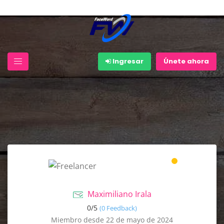
Ingresar
Únete ahora
Maximiliano Irala
0/
5
(0 Feedback)
Miembro desde 22 de mayo de 2024