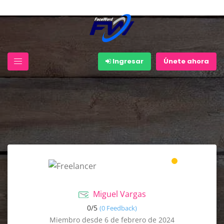
Ingresar
Únete ahora
Miguel Vargas
0/
5
(0 Feedback)
Miembro desde 6 de febrero de 2024