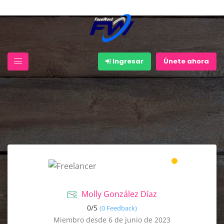
Ingresar
Únete ahora
Molly González Díaz
0/
5
(0 Feedback)
Miembro desde 6 de junio de 2023