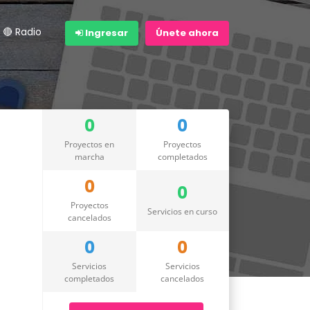
🔴 Radio
Ingresar
Únete ahora
0
0
Proyectos en
Proyectos
marcha
completados
0
0
Proyectos
Servicios en curso
cancelados
0
0
Servicios
Servicios
completados
cancelados