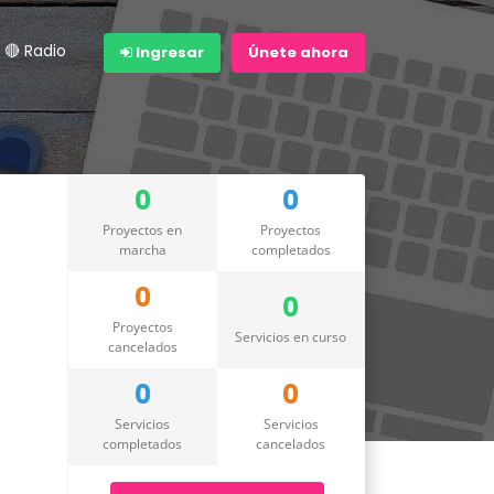
🔴 Radio
Ingresar
Únete ahora
0
0
Proyectos en
Proyectos
marcha
completados
0
0
Proyectos
Servicios en curso
cancelados
0
0
Servicios
Servicios
completados
cancelados