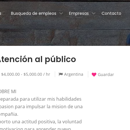
a
Busqueda de empleos
Empresas
Contacto
tención al público
$4,000.00 - $5,000.00 / hr
Argentina
Guardar
OBRE MI
eparada para utilizar mis habilidades
pasion para impulsar la mision de una
ompañia.
orto una actitud positiva, la voluntad
 motivacion para aprender nuevo