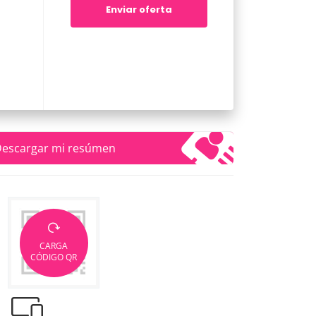
Enviar oferta
escargar mi resúmen
CARGA
CÓDIGO QR