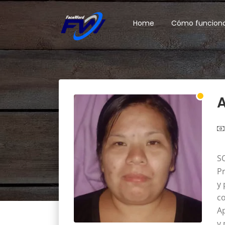
Home
Cómo funcion
A
S
Pr
y 
c
Ap
y