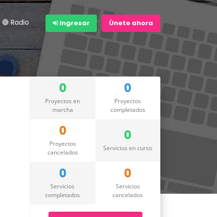
🔴 Radio
Ingresar
Únete ahora
0
0
Proyectos en
Proyectos
marcha
completados
0
0
Proyectos
Servicios en curso
cancelados
0
0
Servicios
Servicios
completados
cancelados