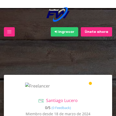
Ingresar
Únete ahora
Santiago Lucero
0/
5
(0 Feedback)
Miembro desde 18 de marzo de 2024