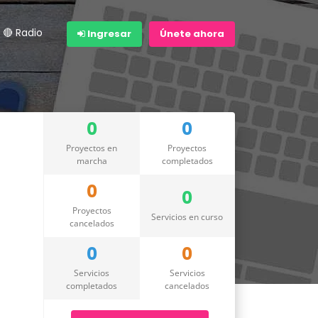
🔴 Radio
Ingresar
Únete ahora
0
0
Proyectos en
Proyectos
marcha
completados
0
0
Proyectos
Servicios en curso
cancelados
0
0
Servicios
Servicios
completados
cancelados