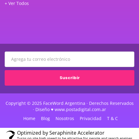
+ Ver Todos
Suscribir
Copyright © 2025 FaceWord Argentina · Derechos Reservados
· Diseño ♥ www.postadigital.com.ar
Home
Blog
Nosotros
Privacidad
T & C
Optimized by Seraphinite Accelerator
Turns on site high speed to be attractive for people and search engines.