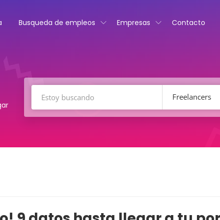
a
Busqueda de empleos
Empresas
Contacto
Freelancers
gar
o! 9 datos hasta llegar a tu por