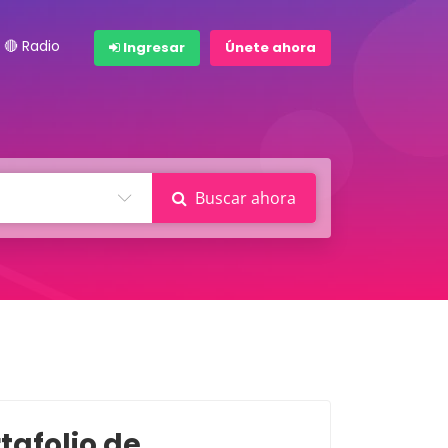
🔴 Radio
Ingresar
Únete ahora
Buscar ahora
tafolio de