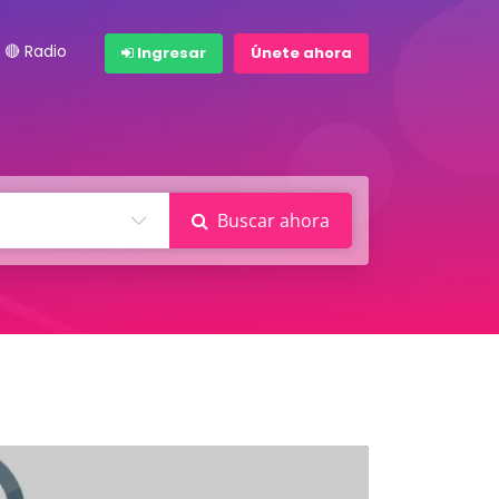
🔴 Radio
Ingresar
Únete ahora
Buscar ahora