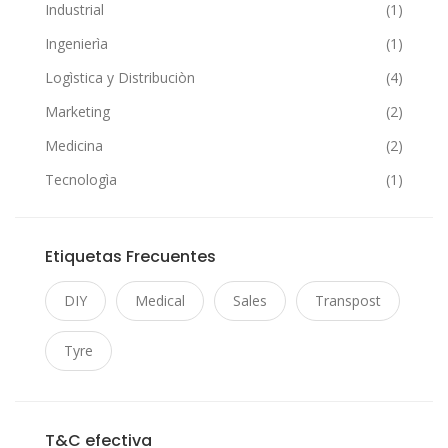
Industrial
(1)
Ingenierìa
(1)
Logìstica y Distribuciòn
(4)
Marketing
(2)
Medicina
(2)
Tecnologìa
(1)
Etiquetas Frecuentes
DIY
Medical
Sales
Transpost
Tyre
T&C efectiva