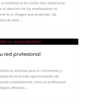
e la multitud se ha vuelto más importante
ar la atención de los empleadores es
nal es la imagen que proyectas, las
sa de valor....
u red profesional
sólida es esencial para el crecimiento y
stablecida te brinda oportunidades de
 ayuda a establecerte como un profesional
egias efectivas....