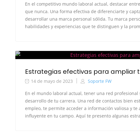
En el competitivo mundo laboral actual, destacar entr
que nunca. Una forma efectiva de diferenciarte y capt
desarrollar una marca personal sólida. Tu marca perso
habilidades y experiencias que te distinguen y la prome
Estrategias efectivas para ampliar t
14 de mayo de 2023
Soporte FW
En el mundo laboral actual, tener una red profesional 
desarrollo de tu carrera. Una red de contactos bien e
empleo, te permite acceder a información valiosa y te
influyente en tu campo. Aquí te presento algunas estrat