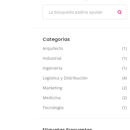
Categorías
Arquitecto
(1)
Industrial
(1)
Ingenierìa
(1)
Logìstica y Distribuciòn
(4)
Marketing
(2)
Medicina
(2)
Tecnologìa
(1)
Etiquetas Frecuentes