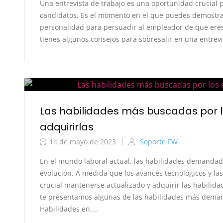
Una entrevista de trabajo es una oportunidad crucial p
candidatos. Es el momento en el que puedes demostrar
personalidad para persuadir al empleador de que eres
tienes algunos consejos para sobresalir en una entrevist
Las habilidades más buscadas por
adquirirlas
14 de mayo de 2023
Soporte FW
En el mundo laboral actual, las habilidades demandad
evolución. A medida que los avances tecnológicos y l
crucial mantenerse actualizado y adquirir las habili
te presentamos algunas de las habilidades más dema
Habilidades en....