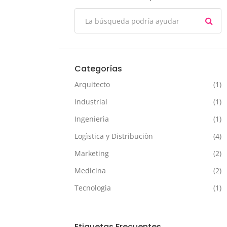
Categorías
Arquitecto
(1)
Industrial
(1)
Ingenierìa
(1)
Logìstica y Distribuciòn
(4)
Marketing
(2)
Medicina
(2)
Tecnologìa
(1)
Etiquetas Frecuentes