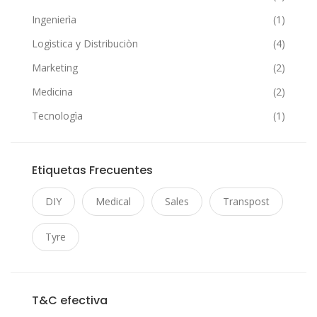
Ingenierìa
(1)
Logìstica y Distribuciòn
(4)
Marketing
(2)
Medicina
(2)
Tecnologìa
(1)
Etiquetas Frecuentes
DIY
Medical
Sales
Transpost
Tyre
T&C efectiva