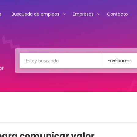
a
Busqueda de empleos
Empresas
Contacto
Freelancers
or
para comunicar valor