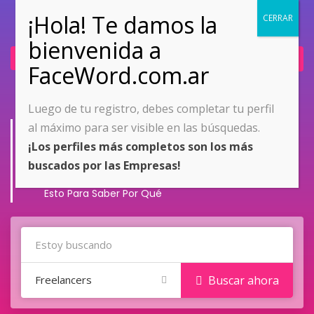
Ingresar
Únete ahora
Luego de tu registro, debes completar tu perfil
Portfolio Detail
al máximo para ser visible en las búsquedas.
¡Los perfiles más completos son los más
Home
C++
buscados por las Empresas!
El Trabajo Realizado Es Esencial Para Su Éxito. Lee
Esto Para Saber Por Qué
Freelancers
Buscar ahora