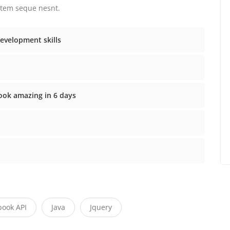
atem seque nesnt.
evelopment skills
ok amazing in 6 days
book API
Java
Jquery