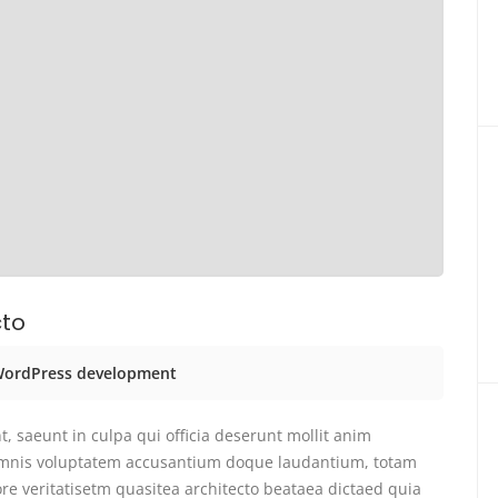
cto
 WordPress development
, saeunt in culpa qui officia deserunt mollit anim
omnis voluptatem accusantium doque laudantium, totam
re veritatisetm quasitea architecto beataea dictaed quia