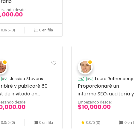
erario
ezando desde:
,000.00
0.0/5 (0)
0 en fila
Jessica Stevens
Laura Rothenberg
ribiré y publicaré 80
Proporcionaré un
t de invitado en
informe SEO, auditoría y
stagram
análisis del sitio web de 
ezando desde:
Empezando desde:
0,000.00
$10,000.00
competencia
0.0/5 (0)
0 en fila
0.0/5 (0)
0 en f