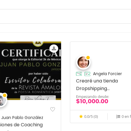
Angela Forcier
Crearé una tienda
Dropshipping
automatizada
Empezando desde:
$10,000.00
0.0/5 (0)
0 en f
Juan Pablo González
siones de Coaching