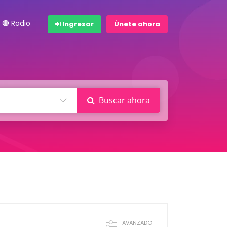
🔴 Radio
Ingresar
Únete ahora
Buscar ahora
AVANZADO