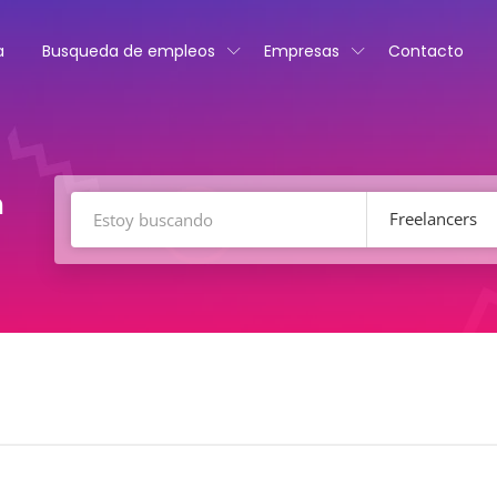
a
Busqueda de empleos
Empresas
Contacto
n
Freelancers