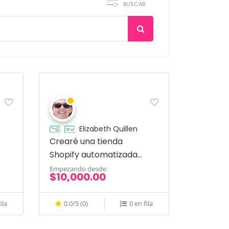
BUSCAR
Elizabeth Quillen
Crearé una tienda
Shopify automatizada
para Dropshipping
Empezando desde:
$10,000.00
ila
0.0/5 (0)
0 en fila