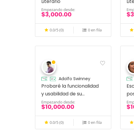
Literario
Lit
Empezando desde:
Emp
$3,000.00
$3
0.0/5 (0)
0 en fila
Adolfo Swinney
Probaré la funcionalidad
Esc
y usabilidad de su
pos
aplicación móvil
In
Empezando desde:
Emp
$10,000.00
$1
0.0/5 (0)
0 en fila