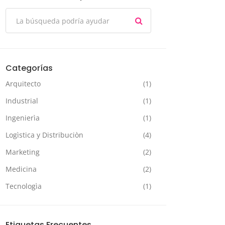
Categorías
Arquitecto
(1)
Industrial
(1)
Ingenierìa
(1)
Logìstica y Distribuciòn
(4)
Marketing
(2)
Medicina
(2)
Tecnologìa
(1)
Etiquetas Frecuentes