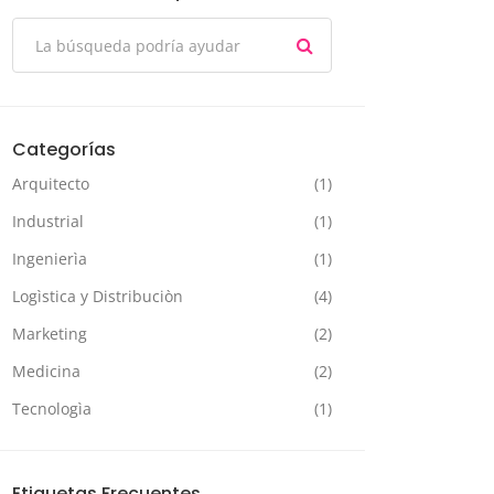
Categorías
Arquitecto
(1)
Industrial
(1)
Ingenierìa
(1)
Logìstica y Distribuciòn
(4)
Marketing
(2)
Medicina
(2)
Tecnologìa
(1)
Etiquetas Frecuentes