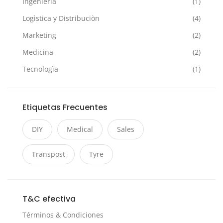
Ingenierìa
(1)
Logìstica y Distribuciòn
(4)
Marketing
(2)
Medicina
(2)
Tecnologìa
(1)
Etiquetas Frecuentes
DIY
Medical
Sales
Transpost
Tyre
T&C efectiva
Términos & Condiciones