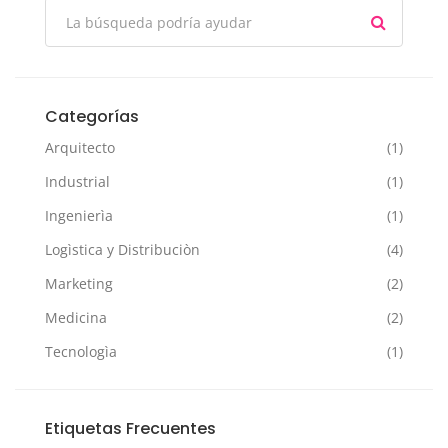
Categorías
Arquitecto
(1)
Industrial
(1)
Ingenierìa
(1)
Logìstica y Distribuciòn
(4)
Marketing
(2)
Medicina
(2)
Tecnologìa
(1)
Etiquetas Frecuentes