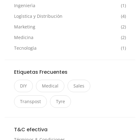
Ingenierìa
(1)
Logìstica y Distribuciòn
(4)
Marketing
(2)
Medicina
(2)
Tecnologìa
(1)
Etiquetas Frecuentes
DIY
Medical
Sales
Transpost
Tyre
T&C efectiva
Términos & Condiciones