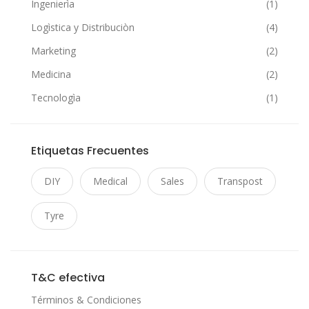
Ingenierìa
(1)
Logìstica y Distribuciòn
(4)
Marketing
(2)
Medicina
(2)
Tecnologìa
(1)
Etiquetas Frecuentes
DIY
Medical
Sales
Transpost
Tyre
T&C efectiva
Términos & Condiciones