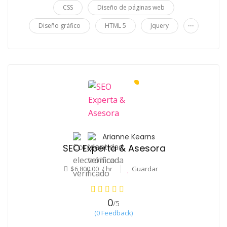
CSS
Diseño de páginas web
...
Diseño gráfico
HTML 5
Jquery
Arianne Kearns
SEO Experta & Asesora
$6,800.00 / hr
Guardar
0
/5
(0 Feedback)