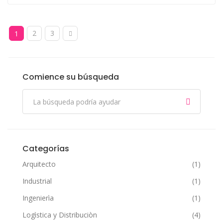
2
3
1
Comience su búsqueda
Categorías
Arquitecto
(1)
Industrial
(1)
Ingenierìa
(1)
Logìstica y Distribuciòn
(4)